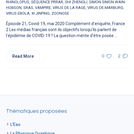
RHINOLOPUS
,
SÉQUENCE PRRAR
,
SHI ZHENGLI
,
SIMON SIMON WAIN-
HOBSON
,
SRAS
,
VAMPIRE
,
VIRUS DE LA RAGE
,
VIRUS DE MARBURG
,
VIRUS EBOLA
,
XI JINPING
,
ZOONOSE
Épisode 21, Covid-19, mai 2020 Complément d’enquête, France
2 Les médias français sont-ils objectifs lorsqu’ils parlent de
l’épidémie de COVID-19 ? La question mérite d’être posée....
Read More
0
2
Thématiques proposées
L'Eau
La Physique Quantique