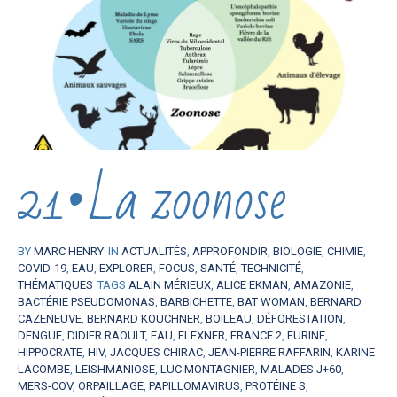
21•La zoonose
BY
MARC HENRY
IN
ACTUALITÉS
,
APPROFONDIR
,
BIOLOGIE
,
CHIMIE
,
COVID-19
,
EAU
,
EXPLORER
,
FOCUS
,
SANTÉ
,
TECHNICITÉ
,
THÉMATIQUES
TAGS
ALAIN MÉRIEUX
,
ALICE EKMAN
,
AMAZONIE
,
BACTÉRIE PSEUDOMONAS
,
BARBICHETTE
,
BAT WOMAN
,
BERNARD
CAZENEUVE
,
BERNARD KOUCHNER
,
BOILEAU
,
DÉFORESTATION
,
DENGUE
,
DIDIER RAOULT
,
EAU
,
FLEXNER
,
FRANCE 2
,
FURINE
,
HIPPOCRATE
,
HIV
,
JACQUES CHIRAC
,
JEAN-PIERRE RAFFARIN
,
KARINE
LACOMBE
,
LEISHMANIOSE
,
LUC MONTAGNIER
,
MALADES J+60
,
MERS-COV
,
ORPAILLAGE
,
PAPILLOMAVIRUS
,
PROTÉINE S
,