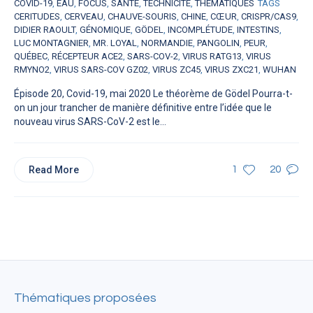
COVID-19
,
EAU
,
FOCUS
,
SANTÉ
,
TECHNICITÉ
,
THÉMATIQUES
TAGS
CERITUDES
,
CERVEAU
,
CHAUVE-SOURIS
,
CHINE
,
CŒUR
,
CRISPR/CAS9
,
DIDIER RAOULT
,
GÉNOMIQUE
,
GÖDEL
,
INCOMPLÉTUDE
,
INTESTINS
,
LUC MONTAGNIER
,
MR. LOYAL
,
NORMANDIE
,
PANGOLIN
,
PEUR
,
QUÉBEC
,
RÉCEPTEUR ACE2
,
SARS-COV-2
,
VIRUS RATG13
,
VIRUS
RMYNO2
,
VIRUS SARS-COV GZ02
,
VIRUS ZC45
,
VIRUS ZXC21
,
WUHAN
Épisode 20, Covid-19, mai 2020 Le théorème de Gödel Pourra-t-
on un jour trancher de manière définitive entre l’idée que le
nouveau virus SARS-CoV-2 est le...
Read More
1
20
Thématiques proposées