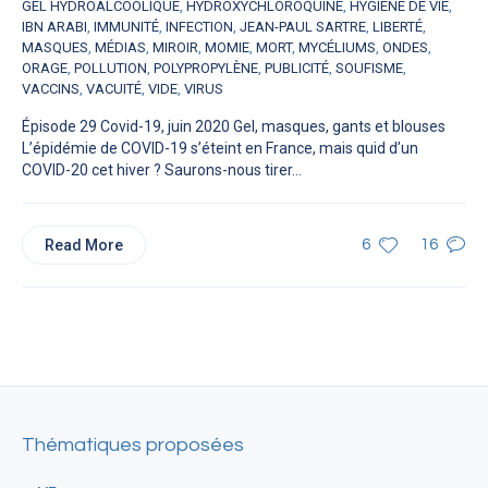
GEL HYDROALCOOLIQUE
,
HYDROXYCHLOROQUINE
,
HYGIÈNE DE VIE
,
IBN ARABI
,
IMMUNITÉ
,
INFECTION
,
JEAN-PAUL SARTRE
,
LIBERTÉ
,
MASQUES
,
MÉDIAS
,
MIROIR
,
MOMIE
,
MORT
,
MYCÉLIUMS
,
ONDES
,
ORAGE
,
POLLUTION
,
POLYPROPYLÈNE
,
PUBLICITÉ
,
SOUFISME
,
VACCINS
,
VACUITÉ
,
VIDE
,
VIRUS
Épisode 29 Covid-19, juin 2020 Gel, masques, gants et blouses
L’épidémie de COVID-19 s’éteint en France, mais quid d’un
COVID-20 cet hiver ? Saurons-nous tirer...
Read More
6
16
Thématiques proposées