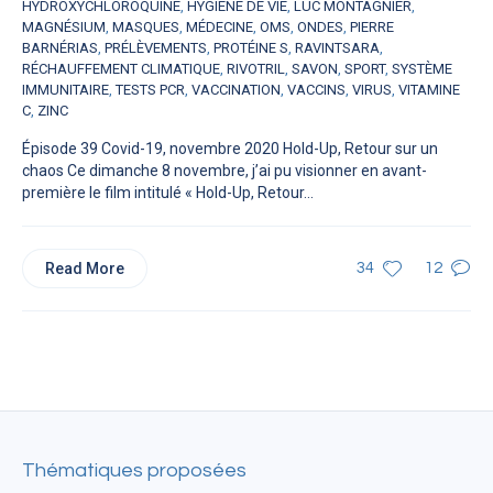
HYDROXYCHLOROQUINE
,
HYGIÈNE DE VIE
,
LUC MONTAGNIER
,
MAGNÉSIUM
,
MASQUES
,
MÉDECINE
,
OMS
,
ONDES
,
PIERRE
BARNÉRIAS
,
PRÉLÈVEMENTS
,
PROTÉINE S
,
RAVINTSARA
,
RÉCHAUFFEMENT CLIMATIQUE
,
RIVOTRIL
,
SAVON
,
SPORT
,
SYSTÈME
IMMUNITAIRE
,
TESTS PCR
,
VACCINATION
,
VACCINS
,
VIRUS
,
VITAMINE
C
,
ZINC
Épisode 39 Covid-19, novembre 2020 Hold-Up, Retour sur un
chaos Ce dimanche 8 novembre, j’ai pu visionner en avant-
première le film intitulé « Hold-Up, Retour...
Read More
34
12
Thématiques proposées