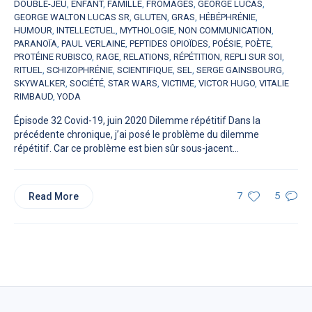
DOUBLE-JEU
,
ENFANT
,
FAMILLE
,
FROMAGES
,
GEORGE LUCAS
,
GEORGE WALTON LUCAS SR
,
GLUTEN
,
GRAS
,
HÉBÉPHRÉNIE
,
HUMOUR
,
INTELLECTUEL
,
MYTHOLOGIE
,
NON COMMUNICATION
,
PARANOÏA
,
PAUL VERLAINE
,
PEPTIDES OPIOÏDES
,
POÉSIE
,
POÈTE
,
PROTÉINE RUBISCO
,
RAGE
,
RELATIONS
,
RÉPÉTITION
,
REPLI SUR SOI
,
RITUEL
,
SCHIZOPHRÉNIE
,
SCIENTIFIQUE
,
SEL
,
SERGE GAINSBOURG
,
SKYWALKER
,
SOCIÉTÉ
,
STAR WARS
,
VICTIME
,
VICTOR HUGO
,
VITALIE
RIMBAUD
,
YODA
Épisode 32 Covid-19, juin 2020 Dilemme répétitif Dans la
précédente chronique, j’ai posé le problème du dilemme
répétitif. Car ce problème est bien sûr sous-jacent...
Read More
7
5