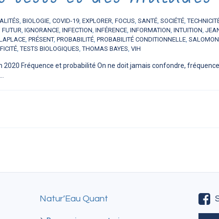
ALITÉS
,
BIOLOGIE
,
COVID-19
,
EXPLORER
,
FOCUS
,
SANTÉ
,
SOCIÉTÉ
,
TECHNICIT
,
FUTUR
,
IGNORANCE
,
INFECTION
,
INFÉRENCE
,
INFORMATION
,
INTUITION
,
JEA
 LAPLACE
,
PRÉSENT
,
PROBABILITÉ
,
PROBABILITÉ CONDITIONNELLE
,
SALOMON
FICITÉ
,
TESTS BIOLOGIQUES
,
THOMAS BAYES
,
VIH
n 2020 Fréquence et probabilité On ne doit jamais confondre, fréquence 
..
Natur’Eau Quant