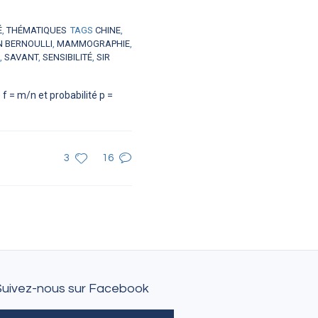
É
,
THÉMATIQUES
TAGS
CHINE
,
N BERNOULLI
,
MAMMOGRAPHIE
,
,
SAVANT
,
SENSIBILITÉ
,
SIR
f = m/n et probabilité p =
3
16
Suivez-nous sur Facebook