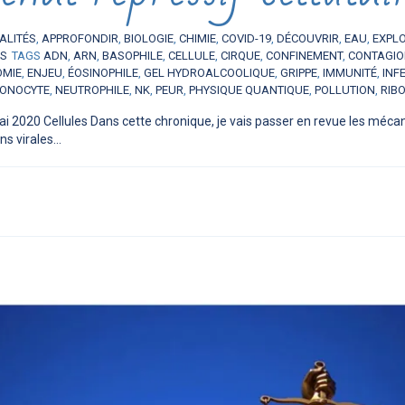
ALITÉS
,
APPROFONDIR
,
BIOLOGIE
,
CHIMIE
,
COVID-19
,
DÉCOUVRIR
,
EAU
,
EXPL
ES
TAGS
ADN
,
ARN
,
BASOPHILE
,
CELLULE
,
CIRQUE
,
CONFINEMENT
,
CONTAGI
OMIE
,
ENJEU
,
ÉOSINOPHILE
,
GEL HYDROALCOOLIQUE
,
GRIPPE
,
IMMUNITÉ
,
INF
ONOCYTE
,
NEUTROPHILE
,
NK
,
PEUR
,
PHYSIQUE QUANTIQUE
,
POLLUTION
,
RIB
ai 2020 Cellules Dans cette chronique, je vais passer en revue les méc
s virales...