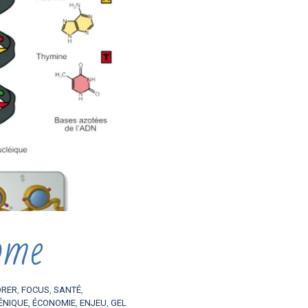
ome
ORER
,
FOCUS
,
SANTÉ
,
ÉNIQUE
,
ÉCONOMIE
,
ENJEU
,
GEL