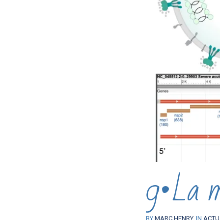
9•La ma
BY
MARC HENRY
IN
ACTU