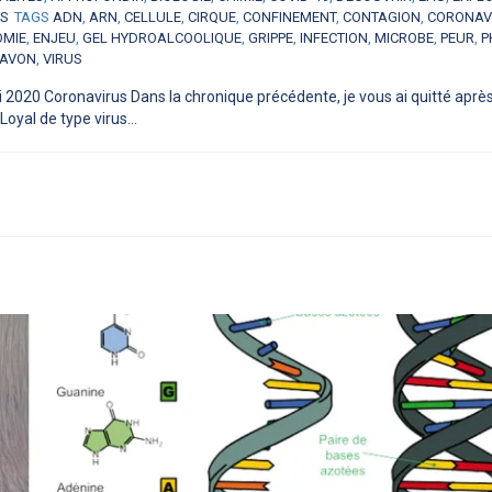
ES
TAGS
ADN
,
ARN
,
CELLULE
,
CIRQUE
,
CONFINEMENT
,
CONTAGION
,
CORONAV
OMIE
,
ENJEU
,
GEL HYDROALCOOLIQUE
,
GRIPPE
,
INFECTION
,
MICROBE
,
PEUR
,
P
AVON
,
VIRUS
 2020 Coronavirus Dans la chronique précédente, je vous ai quitté après
oyal de type virus...