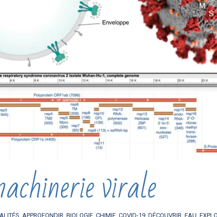
chinerie virale
ALITÉS
,
APPROFONDIR
,
BIOLOGIE
,
CHIMIE
,
COVID-19
,
DÉCOUVRIR
,
EAU
,
EXPL