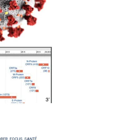
ORER
,
FOCUS
,
SANTÉ
,