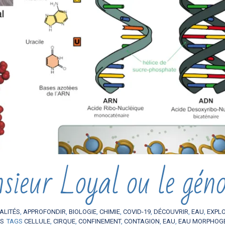
ieur Loyal ou le gén
ALITÉS
,
APPROFONDIR
,
BIOLOGIE
,
CHIMIE
,
COVID-19
,
DÉCOUVRIR
,
EAU
,
EXPL
ES
TAGS
CELLULE
,
CIRQUE
,
CONFINEMENT
,
CONTAGION
,
EAU
,
EAU MORPHOG