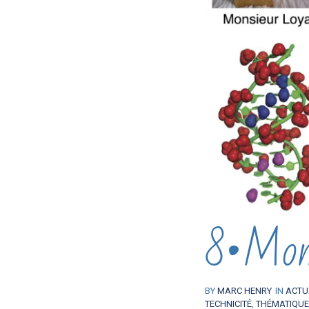
8•Mons
BY
MARC HENRY
IN
ACTU
TECHNICITÉ
,
THÉMATIQU