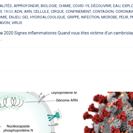
ALITÉS
,
APPROFONDIR
,
BIOLOGIE
,
CHIMIE
,
COVID-19
,
DÉCOUVRIR
,
EAU
,
EXPL
ES
TAGS
ADN
,
ARN
,
CELLULE
,
CIRQUE
,
CONFINEMENT
,
CONTAGION
,
CORONAV
OMIE
,
ENJEU
,
GEL HYDROALCOOLIQUE
,
GRIPPE
,
INFECTION
,
MICROBE
,
PEUR
,
P
AVON
,
VIRUS
i 2020 Signes inflammatoires Quand vous êtes victime d’un cambriolage, 
..