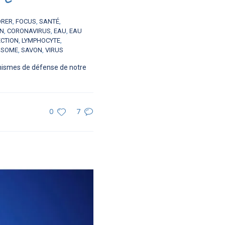
ORER
,
FOCUS
,
SANTÉ
,
ON
,
CORONAVIRUS
,
EAU
,
EAU
ECTION
,
LYMPHOCYTE
,
OSOME
,
SAVON
,
VIRUS
anismes de défense de notre
0
7