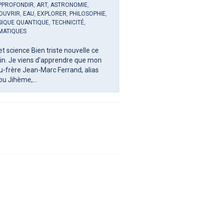
PPROFONDIR
,
ART
,
ASTRONOMIE
,
IN
ACTUALITÉS
,
ART
,
BIOLO
OUVRIR
,
EAU
,
EXPLORER
,
PHILOSOPHIE
,
DÉCOUVRIR
,
FOCUS
,
PHILO
SIQUE QUANTIQUE
,
TECHNICITÉ
,
SOCIÉTÉ
,
TECHNICITÉ
,
THÉ
MATIQUES
Épisode 27 Covid-19, jui
et science Bien triste nouvelle ce
Nous sommes aujourd’hui
in. Je viens d’apprendre que mon
2020. On pourrait com
u-frère Jean-Marc Ferrand, alias
naissance de Guy...
u Jihème,...