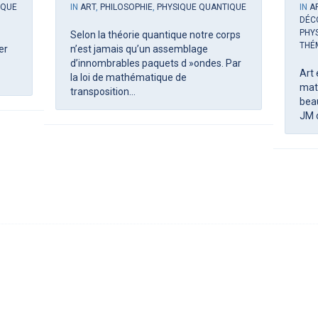
IQUE
IN
ART
,
PHILOSOPHIE
,
PHYSIQUE QUANTIQUE
IN
A
DÉC
PHY
Selon la théorie quantique notre corps
THÉ
er
n’est jamais qu’un assemblage
d’innombrables paquets d »ondes. Par
Art 
la loi de mathématique de
mat
transposition...
bea
JM o